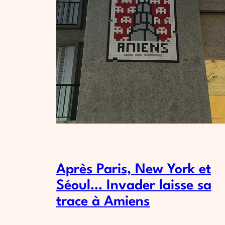
Après Paris, New York et
Séoul… Invader laisse sa
trace à Amiens