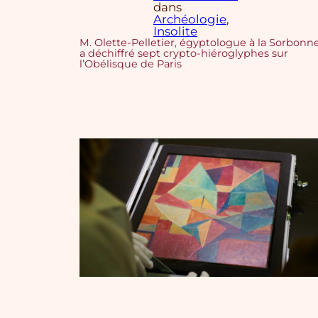
dans
Archéologie
, 
Insolite
M. Olette-Pelletier, égyptologue à la Sorbonne
a déchiffré sept crypto-hiéroglyphes sur
l’Obélisque de Paris