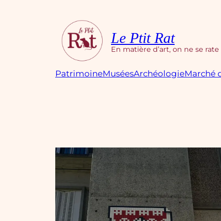
Aller
au
contenu
Le Ptit Rat
En matière d’art, on ne se rate
Patrimoine
Musées
Archéologie
Marché d