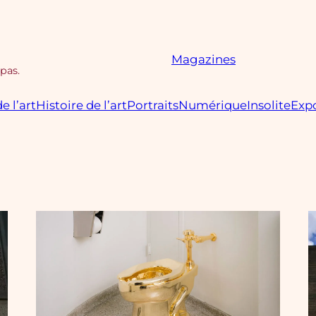
Magazines
 pas.
e l’art
Histoire de l’art
Portraits
Numérique
Insolite
Expo