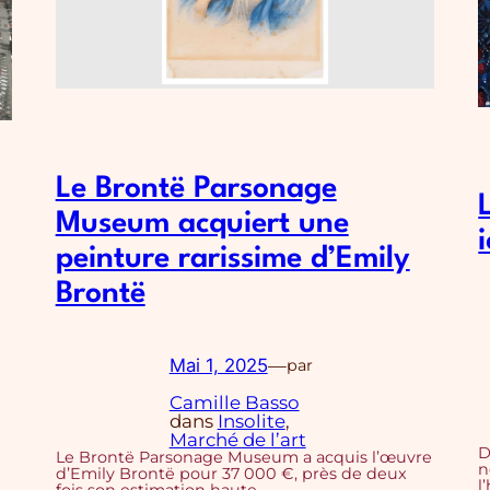
Le Brontë Parsonage
Museum acquiert une
peinture rarissime d’Emily
Brontë
Mai 1, 2025
—
par
Camille Basso
dans
Insolite
, 
Marché de l’art
D
Le Brontë Parsonage Museum a acquis l’œuvre
n
d’Emily Brontë pour 37 000 €, près de deux
l
fois son estimation haute