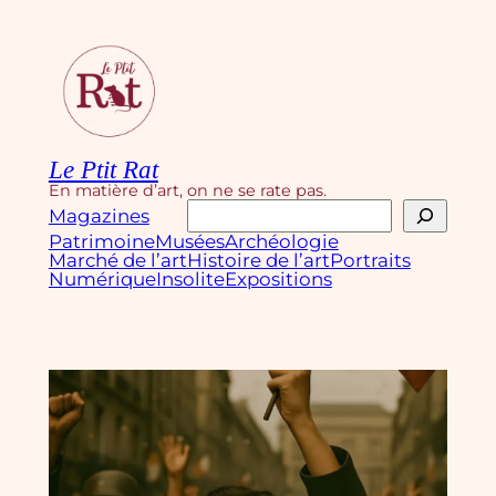
Aller
au
contenu
Le Ptit Rat
En matière d’art, on ne se rate pas.
Rechercher
Magazines
Patrimoine
Musées
Archéologie
Marché de l’art
Histoire de l’art
Portraits
Numérique
Insolite
Expositions