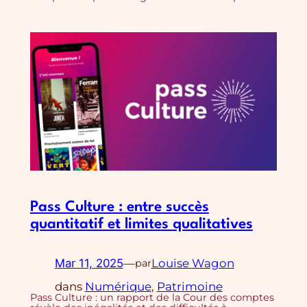
Pass Culture : entre succès
quantitatif et limites qualitatives
Mar 11, 2025
—
Louise Wagon
par
dans
Numérique
, 
Patrimoine
Pass Culture : un rapport de la Cour des comptes