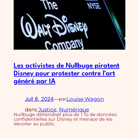
Les activistes de Nullbuge piratent
Disney pour protester contre l’art
généré par IA
Juil 8, 2024
—
Louise Wagon
par
dans
Justice
, 
Numérique
Nullbuge détiendrait plus de 1 To de données
confidentielles sur Disney et menace de les
dévoiler au public.