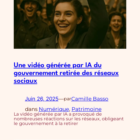
Une vidéo générée par IA du
gouvernement retirée des réseaux
sociaux
Juin 26, 2025
—
Camille Basso
par
dans
Numérique
, 
Patrimoine
La vidéo générée par IA a provoqué de
nombreuses réactions sur les réseaux, obligeant
le gouvernement à la retirer