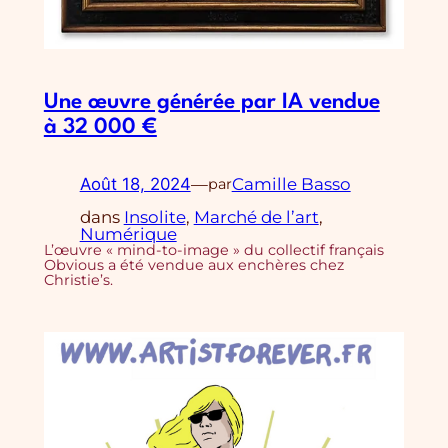
Une œuvre générée par IA vendue
à 32 000 €
Août 18, 2024
—
Camille Basso
par
dans
Insolite
, 
Marché de l’art
, 
Numérique
L’œuvre « mind-to-image » du collectif français
Obvious a été vendue aux enchères chez
Christie’s.