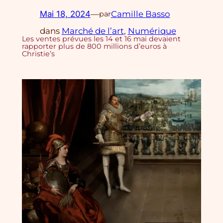
Mai 18, 2024
—
Camille Basso
par
dans
Marché de l’art
, 
Numérique
Les ventes prévues les 14 et 16 mai devaient
rapporter plus de 800 millions d’euros à
Christie’s