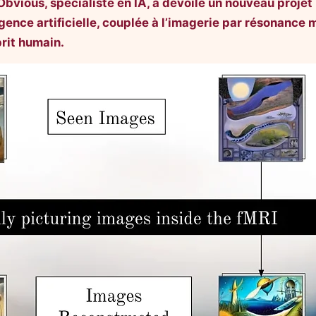
Obvious, spécialiste en IA, a dévoilé un nouveau projet
ligence artificielle, couplée à l’imagerie par résonance
prit humain.