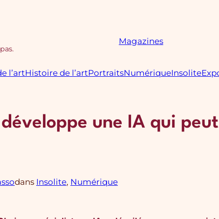
Magazines
 pas.
e l’art
Histoire de l’art
Portraits
Numérique
Insolite
Expo
 développe une IA qui peut 
asso
dans
Insolite
, 
Numérique