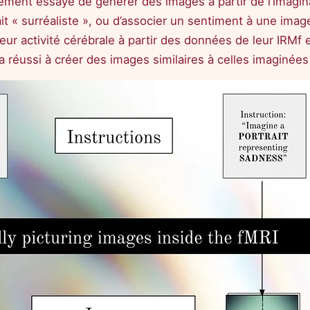
alement essayé de générer des images à partir de l’imagin
it « surréaliste », ou d’associer un sentiment à une ima
leur activité cérébrale à partir des données de leur IRMf 
A a réussi à créer des images similaires à celles imaginées