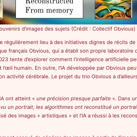
ouvenirs d’images des sujets (Crédit : Collectif Obvious)
e régulièrement lieu à des initiatives dignes de récits d
que français Obvious, qui a établi son propre laboratoire
023 tente d’explorer comment l’intelligence artificielle 
 l’œil humain. En outre, l’IA développée par Obvious peu
n activité cérébrale. Le projet du trio Obvious a d’ailleur
IA ont atteint «
une précision presque parfaite
». Dans un
a vu un portrait, les algorithmes ont reconstitué un port
sé des images « artistiques » et l’IA a réussi à les recon