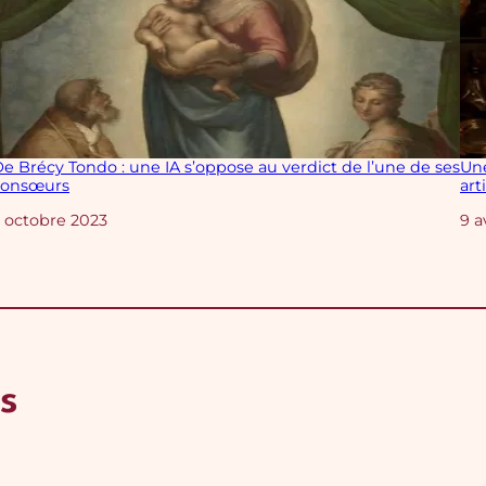
e Brécy Tondo : une IA s’oppose au verdict de l’une de ses
Une
consœurs
arti
Date
 octobre 2023
Da
9 a
s