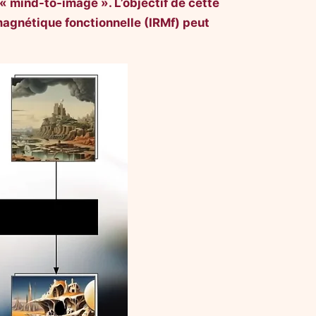
 « mind-to-image ». L’objectif de cette
 magnétique fonctionnelle (IRMf) peut