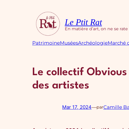
Aller
au
contenu
Le Ptit Rat
En matière d’art, on ne se rate
Patrimoine
Musées
Archéologie
Marché d
Le collectif Obvious
des artistes
Mar 17, 2024
—
Camille B
par