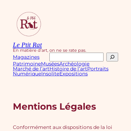
Aller
au
contenu
Le Ptit Rat
En matière d’art, on ne se rate pas.
Rechercher
Magazines
Patrimoine
Musées
Archéologie
Marché de l’art
Histoire de l’art
Portraits
Numérique
Insolite
Expositions
Mentions Légales
Conformément aux dispositions de la loi