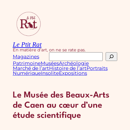
Aller
au
contenu
Le Ptit Rat
En matière d’art, on ne se rate pas.
Rechercher
Magazines
Patrimoine
Musées
Archéologie
Marché de l’art
Histoire de l’art
Portraits
Numérique
Insolite
Expositions
Le Musée des Beaux-Arts
de Caen au cœur d’une
étude scientifique