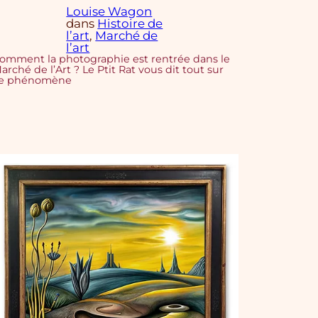
Louise Wagon
dans
Histoire de
l’art
, 
Marché de
l’art
omment la photographie est rentrée dans le
arché de l’Art ? Le Ptit Rat vous dit tout sur
e phénomène