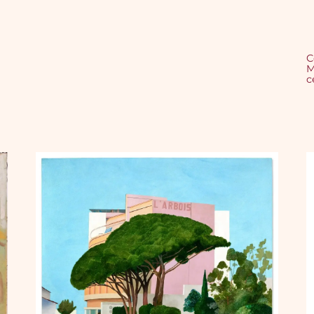
C
M
c