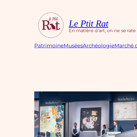
Aller
au
contenu
Le Ptit Rat
En matière d’art, on ne se rate
Patrimoine
Musées
Archéologie
Marché d