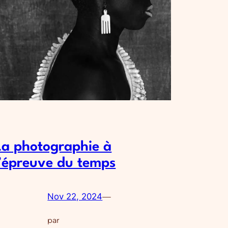
La photographie à
l’épreuve du temps
Nov 22, 2024
—
par