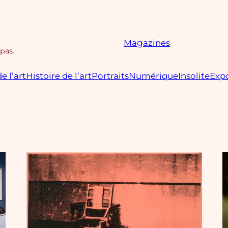
Magazines
 pas.
e l’art
Histoire de l’art
Portraits
Numérique
Insolite
Expo