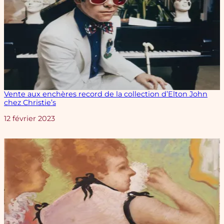
Vente aux enchères record de la collection d’Elton John
chez Christie’s
Date
12 février 2023