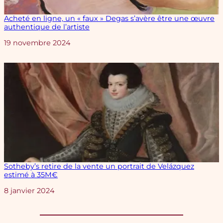
Acheté en ligne, un « faux » Degas s’avère être une œuvre
authentique de l’artiste
Date
19 novembre 2024
Sotheby’s retire de la vente un portrait de Velázquez
estimé à 35M€
Date
8 janvier 2024