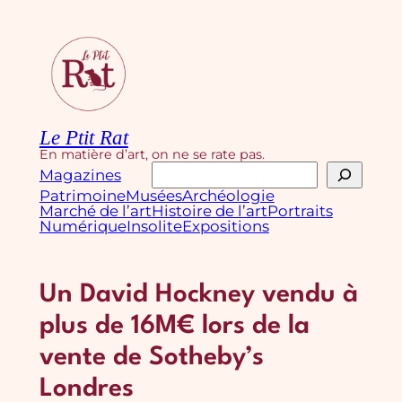
Aller
au
contenu
Le Ptit Rat
En matière d’art, on ne se rate pas.
Rechercher
Magazines
Patrimoine
Musées
Archéologie
Marché de l’art
Histoire de l’art
Portraits
Numérique
Insolite
Expositions
Un David Hockney vendu à
plus de 16M€ lors de la
vente de Sotheby’s
Londres