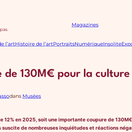
Magazines
 pas.
e l’art
Histoire de l’art
Portraits
Numérique
Insolite
Expo
de 130M€ pour la culture 
asso
dans
Musées
 de 12% en 2025, soit une importante coupure de 130M€. 
is suscite de nombreuses inquiétudes et réactions néga