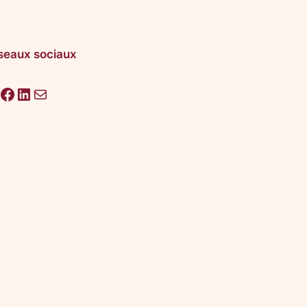
seaux sociaux
acebook
LinkedIn
E-mail