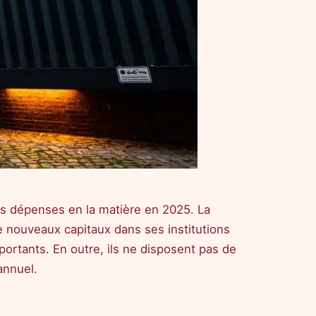
es dépenses en la matière en 2025. La
e nouveaux capitaux dans ses institutions
ortants. En outre, ils ne disposent pas de
annuel.