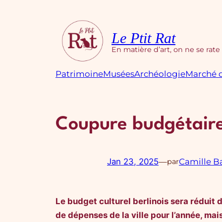
Aller
au
contenu
Le Ptit Rat
En matière d’art, on ne se rate
Patrimoine
Musées
Archéologie
Marché d
Coupure budgétaire 
Jan 23, 2025
—
Camille B
par
Le budget culturel berlinois sera réduit
de dépenses de la ville pour l’année, ma