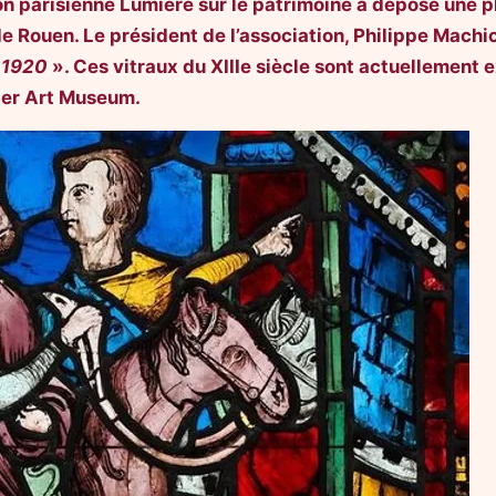
ion parisienne Lumière sur le patrimoine a déposé une 
e Rouen. Le président de l’association, Philippe Machic
s 1920
». Ces vitraux du XIIIe siècle sont actuellemen
ter Art Museum.