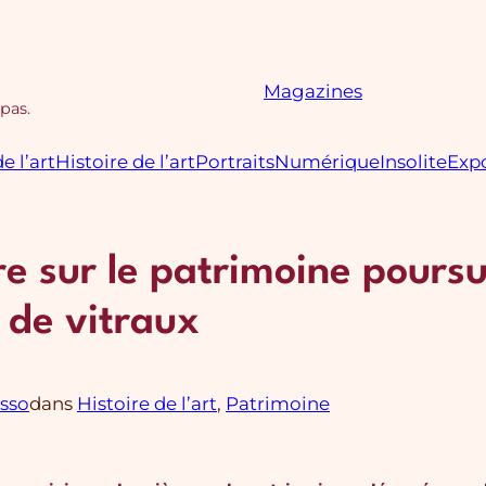
Magazines
 pas.
e l’art
Histoire de l’art
Portraits
Numérique
Insolite
Expo
re sur le patrimoine poursu
 de vitraux
sso
dans
Histoire de l’art
, 
Patrimoine