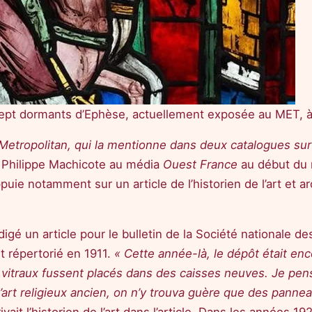
 Sept dormants d’Ephèse, actuellement exposée au MET, 
Metropolitan, qui la mentionne dans deux catalogues sur s
t Philippe Machicote au média
Ouest France
au début du 
appuie notamment sur un article de l’historien de l’art et
igé un article pour le bulletin de la Société nationale d
it répertorié en 1911.
« Cette année-là, le dépôt était e
es vitraux fussent placés dans des caisses neuves. Je pens
’art religieux ancien, on n’y trouva guère que des panne