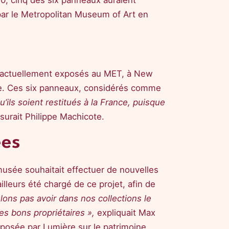
1920, cinq des six panneaux auraient
par le Metropolitan Museum of Art en
actuellement exposés au MET, à New
e. Ces six panneaux, considérés comme
’ils soient restitués à la France, puisque
surait Philippe Machicote.
ées
musée souhaitait effectuer de nouvelles
lleurs été chargé de ce projet, afin de
ons pas avoir dans nos collections le
es bons propriétaires »,
expliquait Max
posée par Lumière sur le patrimoine.