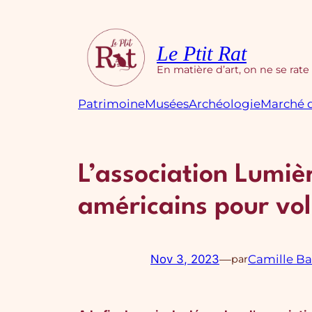
Aller
au
contenu
Le Ptit Rat
En matière d’art, on ne se rate
Patrimoine
Musées
Archéologie
Marché d
L’association Lumiè
américains pour vol
Nov 3, 2023
—
Camille Ba
par