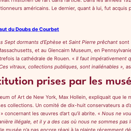
rivait l’historien de l’art dans l’article. Dans les années 
onneurs américains. Le dernier, quant à lui, fut acquis 
 Saut du Doubs de Courbet
s Sept dormants d’Ephèse
et
Saint Pierre prêchant
sont 
Massachusetts, et au Glencairn Museum, en Pennsylvani
trefois la cathédrale de Rouen. «
Il faut impérativement qu
 Ces vitraux, collections publiques, sont inaliénables »,
as
itution prises par les mus
eum of Art de New York, Max Hollein, expliquait que le 
 collections. Un comité de dix-huit conservateurs a d’ai
T
» concernant les œuvres d’art qu’il abrite. «
Nous ne voul
ière illégale, et il y a des cas où nous ne sommes pas l
e musée n’a pas encore réagi à la plainte récemment dé