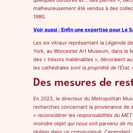
quelques bordures et… des pierres »
, déc
malheureusement été vendus à des collecti
1980.
Voir aussi : Enfin une expertise pour Le
Les six vitraux représentant la
Légende de
York, au Worcester Art Museum, dans le 
des « trésors inaliénables », décoraient au
les cathédrales sont la propriété de l’État.
Des mesures de rest
En 2023, le directeur du Metropolitan Mus
recherches concernant la provenance de ses
«
reconsidérer les responsabilités du ME
moindre objet qui nous soit parvenu de man
Hollein dans un communiqué. Cependant, l