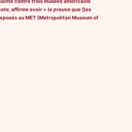
plainte contre trois musées américains
ote, affirme avoir «
la preuve que
[les
t exposés au MET (Metropolitan Museum of