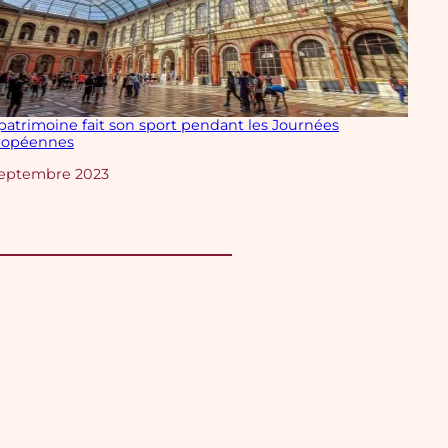
patrimoine fait son sport pendant les Journées
ropéennes
te
septembre 2023