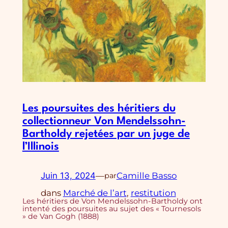
Les poursuites des héritiers du
collectionneur Von Mendelssohn-
Bartholdy rejetées par un juge de
l’Illinois
Juin 13, 2024
—
Camille Basso
par
dans
Marché de l’art
, 
restitution
Les héritiers de Von Mendelssohn-Bartholdy ont
intenté des poursuites au sujet des « Tournesols
» de Van Gogh (1888)