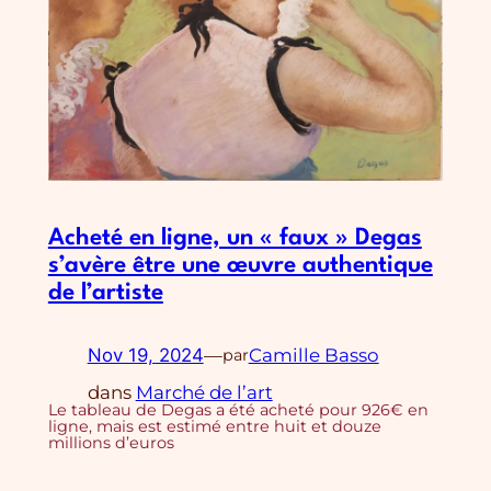
Acheté en ligne, un « faux » Degas
s’avère être une œuvre authentique
de l’artiste
Nov 19, 2024
—
Camille Basso
par
dans
Marché de l’art
Le tableau de Degas a été acheté pour 926€ en
ligne, mais est estimé entre huit et douze
millions d’euros