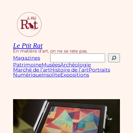
Aller
au
contenu
Le Ptit Rat
En matière d’art, on ne se rate pas.
Rechercher
Magazines
Patrimoine
Musées
Archéologie
Marché de l’art
Histoire de l’art
Portraits
Numérique
Insolite
Expositions