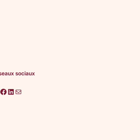
seaux sociaux
acebook
LinkedIn
E-mail