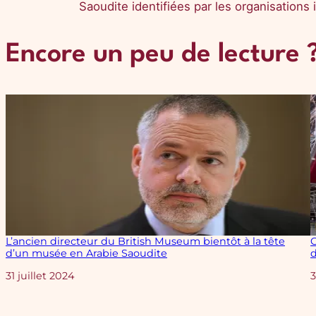
Saoudite identifiées par les organisations 
Encore un peu de lecture 
L’ancien directeur du British Museum bientôt à la tête
C
d’un musée en Arabie Saoudite
d
Date
31 juillet 2024
3