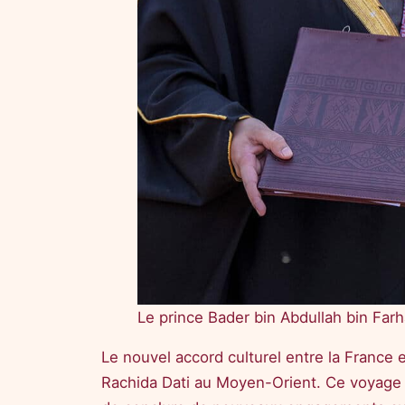
Le prince Bader bin Abdullah bin Far
Le nouvel accord culturel entre la France 
Rachida Dati au Moyen-Orient. Ce voyage 