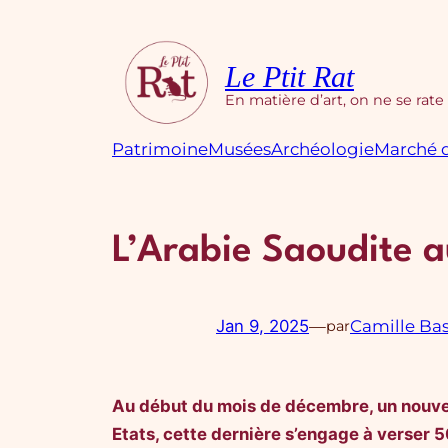
Aller
au
contenu
Le Ptit Rat
En matière d’art, on ne se rate
Patrimoine
Musées
Archéologie
Marché d
L’Arabie Saoudite 
Jan 9, 2025
—
Camille Ba
par
Au début du mois de décembre, un nouvel 
Etats, cette dernière s’engage à verser