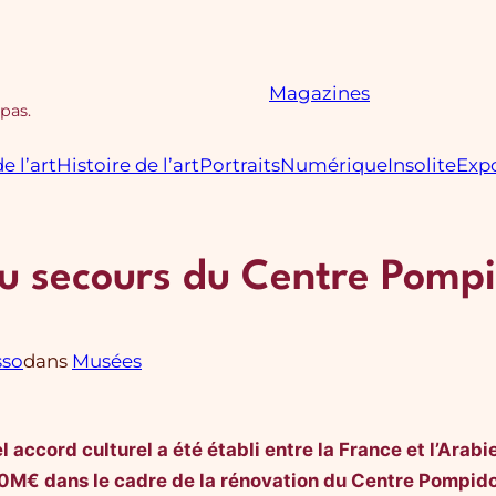
Magazines
 pas.
e l’art
Histoire de l’art
Portraits
Numérique
Insolite
Expo
au secours du Centre Pompi
sso
dans
Musées
accord culturel a été établi entre la France et l’Arab
 50M€ dans le cadre de la rénovation du Centre Pompido