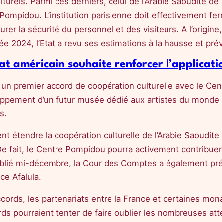
rels. Parmi ces derniers, celui de l’Arabie Saoudite de 
ompidou. L’institution parisienne doit effectivement fer
urer la sécurité du personnel et des visiteurs. A l’origin
née 2024, l’Etat a revu ses estimations à la hausse et p
tat américain souhaite renforcer l’applicat
é un premier accord de coopération culturelle avec le Cen
veloppement d’un futur musée dédié aux artistes du monde
s.
étendre la coopération culturelle de l’Arabie Saoudite à
 De fait, le Centre Pompidou pourra activement contribu
ublié mi-décembre, la Cour des Comptes a également pré
ce Afalula.
ords, les partenariats entre la France et certaines mo
ords pourraient tenter de faire oublier les nombreuses att