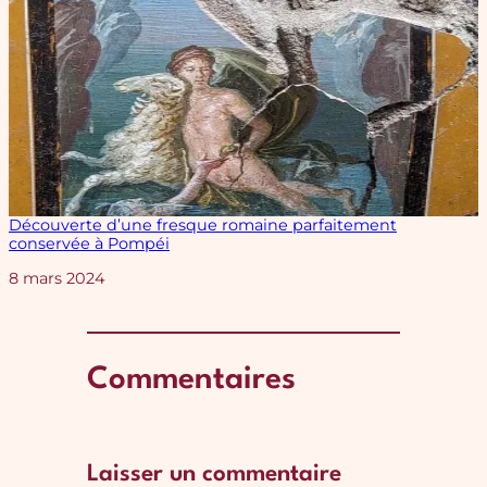
Découverte d’une fresque romaine parfaitement
conservée à Pompéi
Date
8 mars 2024
Commentaires
Laisser un commentaire