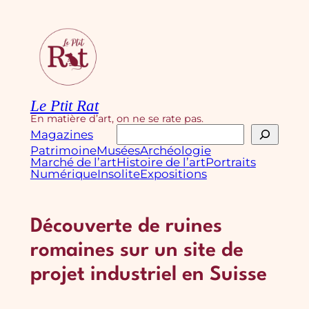
Aller
au
contenu
Le Ptit Rat
En matière d’art, on ne se rate pas.
Rechercher
Magazines
Patrimoine
Musées
Archéologie
Marché de l’art
Histoire de l’art
Portraits
Numérique
Insolite
Expositions
Découverte de ruines
romaines sur un site de
projet industriel en Suisse