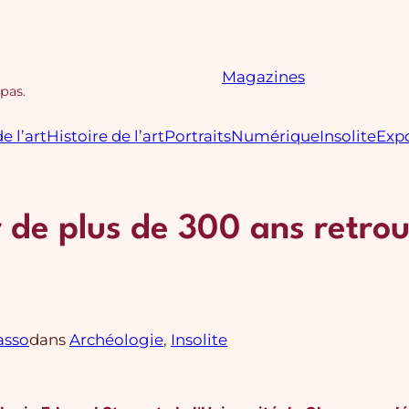
Magazines
 pas.
e l’art
Histoire de l’art
Portraits
Numérique
Insolite
Expo
r de plus de 300 ans retro
asso
dans
Archéologie
, 
Insolite