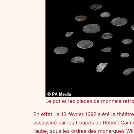
Le pot et les pièces de monnaie retr
En effet, le 13 février 1692 a été le thé
assassiné par les troupes de Robert Camp
l’aube, sous les ordres des monarques Wil