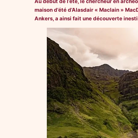
Au début de l’été, le chercheur en arché
maison d’été d’Alasdair « Maclain » MacD
Ankers, a ainsi fait une découverte ines