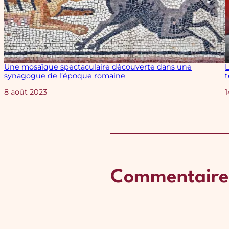
Une mosaïque spectaculaire découverte dans une
L
synagogue de l’époque romaine
t
Date
8 août 2023
1
Commentaire