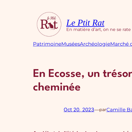
Aller
au
contenu
Le Ptit Rat
En matière d’art, on ne se rate
Patrimoine
Musées
Archéologie
Marché d
En Ecosse, un tréso
cheminée
Oct 20, 2023
—
Camille B
par