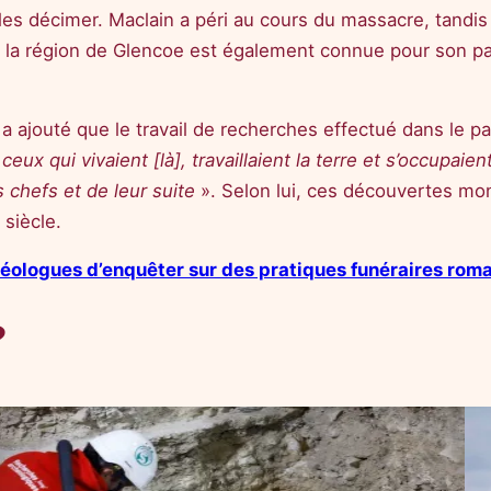
 de les décimer. Maclain a péri au cours du massacre, ta
s, la région de Glencoe est également connue pour son 
 a ajouté que le travail de recherches effectué dans le 
ceux qui vivaient [là], travaillaient la terre et s’occupai
s chefs et de leur suite
». Selon lui, ces découvertes mo
 siècle.
héologues d’enquêter sur des pratiques funéraires rom
?