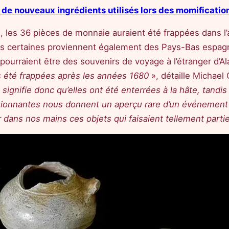
t de nouveaux ingrédients utilisés lors des momificati
, les 36 pièces de monnaie auraient été frappées dans l’
ais certaines proviennent également des Pays-Bas espagno
ourraient être des souvenirs de voyage à l’étranger d’A
as été frappées après les années 1680
», détaille Michael 
 signifie donc qu’elles ont été enterrées à la hâte, tandi
sionnantes nous donnent un aperçu rare d’un événement u
ir dans nos mains ces objets qui faisaient tellement part