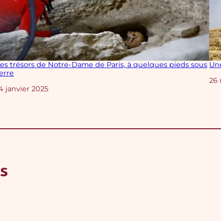
es trésors de Notre-Dame de Paris, à quelques pieds sous
Une
erre
Da
26
Date
4 janvier 2025
s