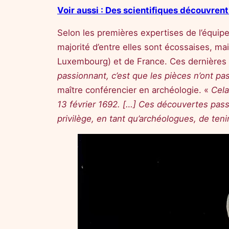
Voir aussi : Des scientifiques découvren
Selon les premières expertises de l’équipe
majorité d’entre elles sont écossaises, m
Luxembourg) et de France. Ces dernières p
passionnant, c’est que les pièces n’ont p
maître conférencier en archéologie. «
Cela
13 février 1692. […] Ces découvertes pas
privilège, en tant qu’archéologues, de ten