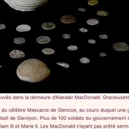
ouvés dans la demeure d’Alasdair MacDonald. Gracieuseté
âtre du célèbre Massacre de Glencoe, au cours duquel une
bell de Glenlyon. Plus de 100 soldats du gouvernement o
liam III et Marie II. Les MacDonald n’ayant pas prêté se