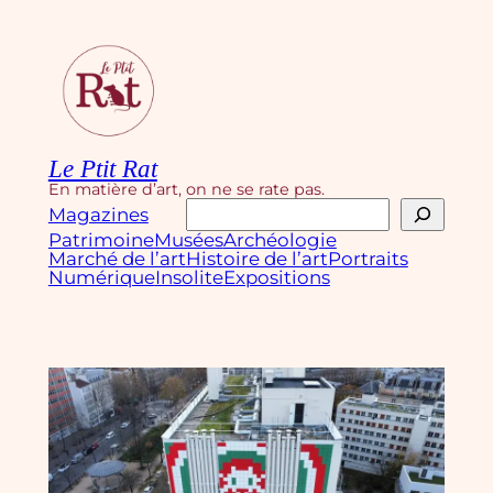
Aller
au
contenu
Le Ptit Rat
En matière d’art, on ne se rate pas.
Rechercher
Magazines
Patrimoine
Musées
Archéologie
Marché de l’art
Histoire de l’art
Portraits
Numérique
Insolite
Expositions