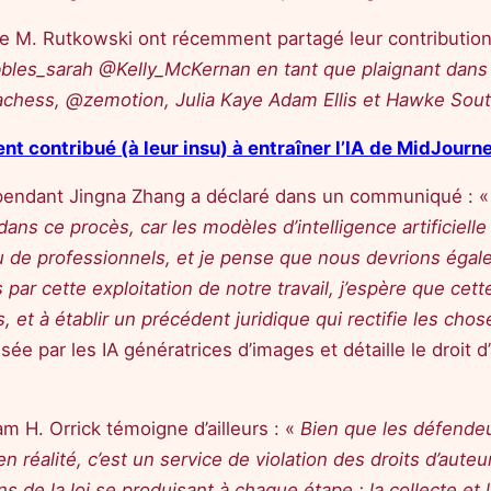
me M. Rutkowski ont récemment partagé leur contribution 
bbles_sarah @Kelly_McKernan en tant que plaignant dans n
chess, @zemotion, Julia Kaye Adam Ellis et Hawke Sou
ent contribué (à leur insu) à entraîner l’IA de MidJourn
dépendant Jingna Zhang a déclaré dans un communiqué : 
ns ce procès, car les modèles d’intelligence artificiell
s ou de professionnels, et je pense que nous devrions é
par cette exploitation de notre travail, j’espère que cet
, et à établir un précédent juridique qui rectifie les cho
sée par les IA génératrices d’images et détaille le droit d’
m H. Orrick témoigne d’ailleurs : «
Bien que les défendeu
 en réalité, c’est un service de violation des droits d’aut
ns de la loi se produisant à chaque étape : la collecte e