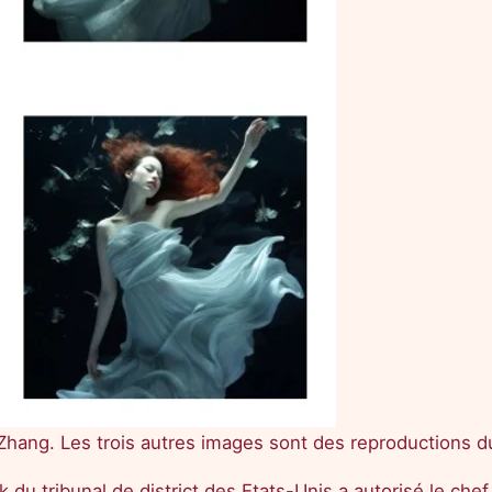
hang. Les trois autres images sont des reproductions du
k du tribunal de district des Etats-Unis a autorisé le che