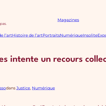
Magazines
 pas.
e l’art
Histoire de l’art
Portraits
Numérique
Insolite
Expo
es intente un recours collec
sso
dans
Justice
, 
Numérique