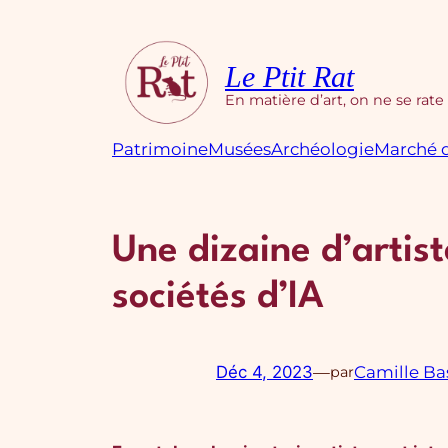
Aller
au
contenu
Le Ptit Rat
En matière d’art, on ne se rate
Patrimoine
Musées
Archéologie
Marché d
Une dizaine d’artist
sociétés d’IA
Déc 4, 2023
—
Camille Ba
par