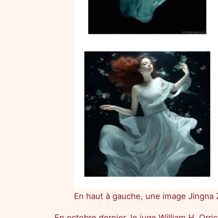
En haut à gauche, une image Jingna Z
En octobre dernier, le juge William H. Orric