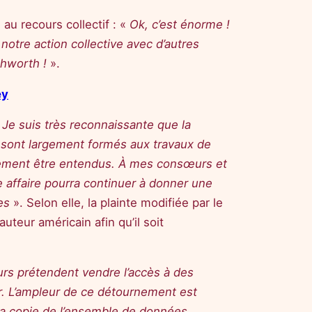
au recours collectif : «
Ok, c’est énorme !
otre action collective avec d’autres
thworth !
».
ey
«
Je suis très reconnaissante que la
e sont largement formés aux travaux de
galement être entendus. À mes consœurs et
te affaire pourra continuer à donner une
ses
». Selon elle, la plainte modifiée par le
auteur américain afin qu’il soit
rs prétendent vendre l’accès à des
eur. L’ampleur de ce détournement est
t la copie de l’ensemble de données,