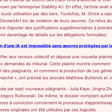
en par l’entreprise Stability A.I. En effet, l’artiste ava
oute utilisation par des tiers. Toutefois, M. Orrick a rej
 DeviantArt Inc de violation de leurs œuvres. Ce refus du
ainsi d’ajouter des justifications supplémentaires à pren
ir davantage de détails sur les allégations formulées.
on d’une IA est impossible sans œuvres protégées par le
difier leur recours collectif et déposé une nouvelle plain
ux demandes du tribunal. Cette plainte montre comment l
vail des plaignants, et comment la production de ces géné
e marché
», ont précisé les avocats Matthew Butterick et
yée par sept nouveaux plaignants : Julia Kaye, Jingna 
rzegorz Rutkowski. De même, le dossier comptant autrefo
ièces à conviction concernent le processus d’apprentissa
res originales ont été utilisées par ces logiciels.