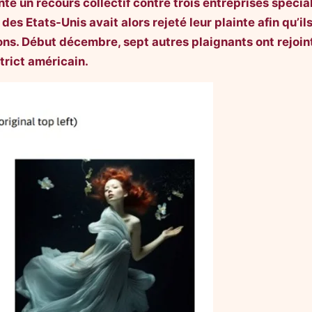
enté un recours collectif contre trois entreprises spéci
ct des Etats-Unis avait alors rejeté leur plainte afin qu’i
ons. Début décembre, sept autres plaignants ont rejoint
trict américain.