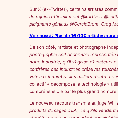
Sur X (ex-Twitter), certains artistes com
Je rejoins officiellement @kortizart @scri
plaignants géniaux @GeraldBrom, Greg Ma
Voir aussi : Plus de 16 000 artistes aurai
De son côté, l’artiste et photographe in
photographie soit désormais représentée da
notre industrie, qu’il s’agisse d’amateur
confrères des industries créatives touchés 
voix aux innombrables milliers d’entre nous
collectif « décompose la technologie » utili
compréhensible par le plus grand nombre.
Le nouveau recours transmis au juge Willia
produits d’images d’I.A., ce qu’ils vendent
stupéfiante et sans précédent, les violatio