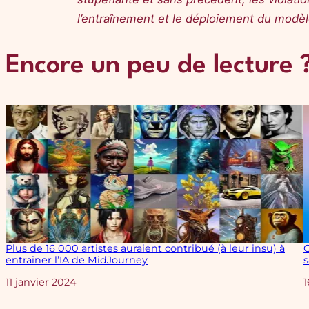
l’entraînement et le déploiement du modèl
Encore un peu de lecture 
Plus de 16 000 artistes auraient contribué (à leur insu) à
O
entraîner l’IA de MidJourney
s
Date
11 janvier 2024
1