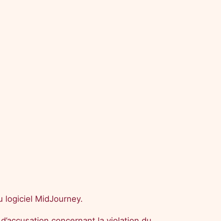
 logiciel MidJourney.
f d’accusation concernant la violation du