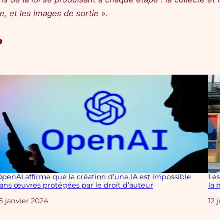
e, et les images de sortie
».
?
penAI affirme que la création d’une IA est impossible
Les
ans œuvres protégées par le droit d’auteur
la 
Date
6 janvier 2024
Da
12 