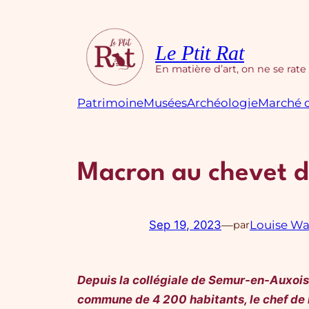
Aller
au
contenu
Le Ptit Rat
En matière d’art, on ne se rate
Patrimoine
Musées
Archéologie
Marché d
Macron au chevet d
Sep 19, 2023
—
Louise W
par
Depuis la collégiale de Semur-en-Auxois, 
commune de 4 200 habitants, le chef de l’