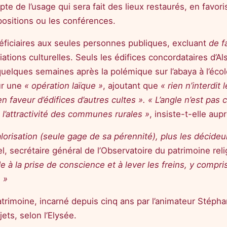
e de l’usage qui sera fait des lieux restaurés, en favoris
xpositions ou les conférences.
néficiaires aux seules personnes publiques, excluant
de f
tions culturelles. Seuls les édifices concordataires d’Al
elques semaines après la polémique sur l’abaya à l’école 
ur une
« opération laïque »
, ajoutant que
« rien n’interdit 
faveur d’édifices d’autres cultes ». « L’angle n’est pas cul
 l’attractivité des communes rurales »
, insiste-t-elle au
lorisation (seule gage de sa pérennité), plus les décideu
 secrétaire général de l’Observatoire du patrimoine rel
de à la prise de conscience et à lever les freins, y compri
. »
patrimoine, incarné depuis cinq ans par l’animateur Stépha
jets, selon l’Elysée.