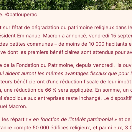
se. ©patlouperac
it sur l’état de dégradation du patrimoine religieux dans 
président Emmanuel Macron a annoncé, vendredi 15 septem
ux des petites communes – de moins de 10 000 habitants 
ve dont les premiers bénéficiaires sont attendus pour avr
e de la Fondation du Patrimoine, depuis vendredi. Ils ouvr
ui aident auront les mêmes avantages fiscaux que pour 
ateurs bénéficieront d’une réduction fiscale de leur impô
là, une réduction de 66 % sera appliquée. En somme, un 
 s’applique aux entreprises reste inchangé. Le dispositi
uel Macron.
 les répartir
« en fonction de l’intérêt patrimonial »
et de
France compte 50 000 édifices religieux, et parmi eux, 3 