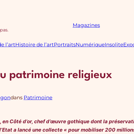
Magazines
 pas.
e l’art
Histoire de l’art
Portraits
Numérique
Insolite
Expo
u patrimoine religieux
agon
dans
Patrimoine
en Côté d’or, chef d’œuvre gothique dont la préservati
Etat a lancé une collecte « pour mobiliser 200 million