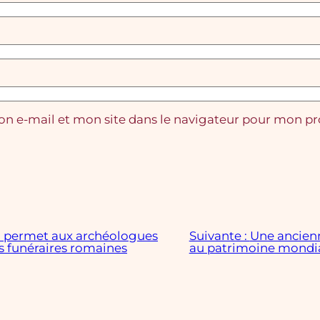
n e-mail et mon site dans le navigateur pour mon p
D permet aux archéologues
Suivante :
Une ancienn
s funéraires romaines
au patrimoine mondi