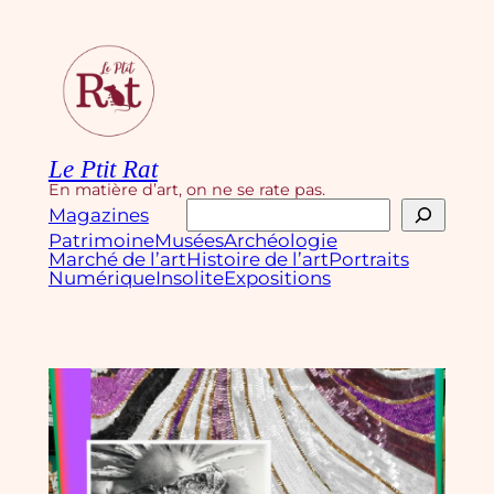
Aller
au
contenu
Le Ptit Rat
En matière d’art, on ne se rate pas.
Rechercher
Magazines
Patrimoine
Musées
Archéologie
Marché de l’art
Histoire de l’art
Portraits
Numérique
Insolite
Expositions