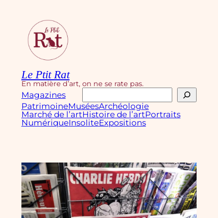
Aller
au
contenu
Le Ptit Rat
En matière d’art, on ne se rate pas.
Rechercher
Magazines
Patrimoine
Musées
Archéologie
Marché de l’art
Histoire de l’art
Portraits
Numérique
Insolite
Expositions