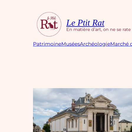
Aller
au
contenu
Le Ptit Rat
En matière d’art, on ne se rate
Patrimoine
Musées
Archéologie
Marché d