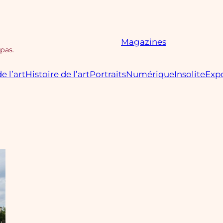
Magazines
 pas.
e l’art
Histoire de l’art
Portraits
Numérique
Insolite
Expo