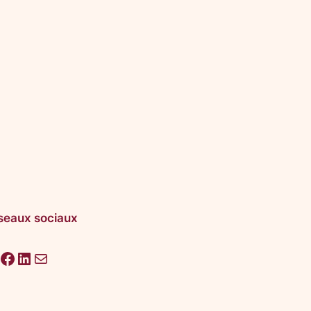
seaux sociaux
acebook
LinkedIn
E-mail