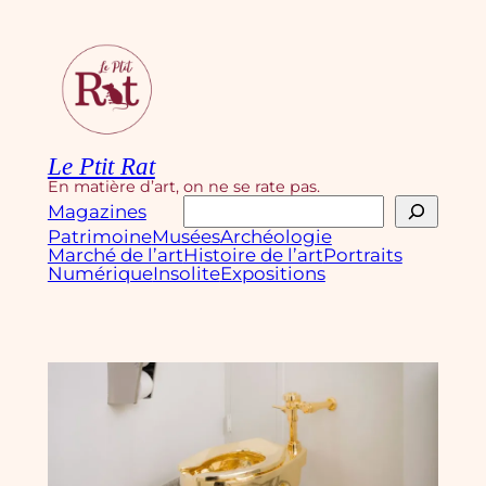
Aller
au
contenu
Le Ptit Rat
En matière d’art, on ne se rate pas.
Rechercher
Magazines
Patrimoine
Musées
Archéologie
Marché de l’art
Histoire de l’art
Portraits
Numérique
Insolite
Expositions