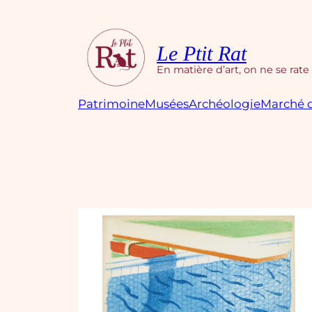
Aller
au
contenu
Le Ptit Rat
En matière d’art, on ne se rate
Patrimoine
Musées
Archéologie
Marché d