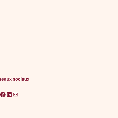
seaux sociaux
acebook
LinkedIn
E-mail