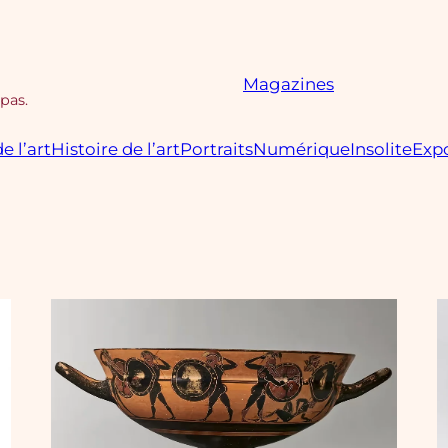
Magazines
 pas.
e l’art
Histoire de l’art
Portraits
Numérique
Insolite
Expo