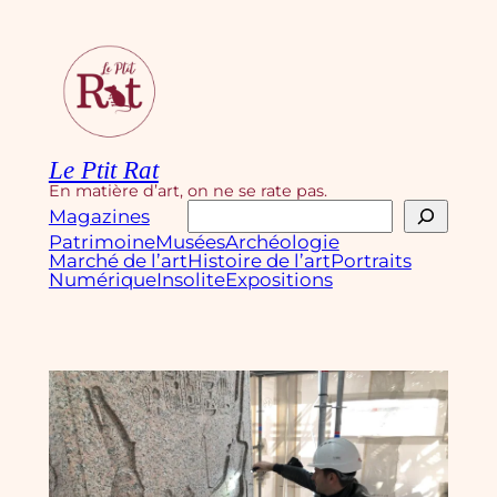
Aller
au
contenu
Le Ptit Rat
En matière d’art, on ne se rate pas.
Rechercher
Magazines
Patrimoine
Musées
Archéologie
Marché de l’art
Histoire de l’art
Portraits
Numérique
Insolite
Expositions