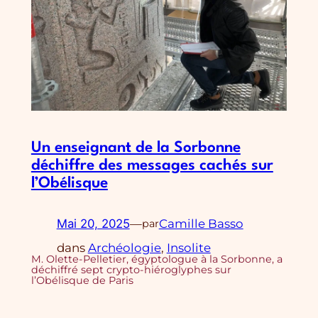
Un enseignant de la Sorbonne
déchiffre des messages cachés sur
l’Obélisque
Mai 20, 2025
—
Camille Basso
par
dans
Archéologie
, 
Insolite
M. Olette-Pelletier, égyptologue à la Sorbonne, a
déchiffré sept crypto-hiéroglyphes sur
l’Obélisque de Paris