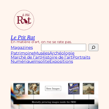
Aller
au
contenu
Le Ptit Rat
En matière d’art, on ne se rate pas.
Rechercher
Magazines
Patrimoine
Musées
Archéologie
Marché de l’art
Histoire de l’art
Portraits
Numérique
Insolite
Expositions