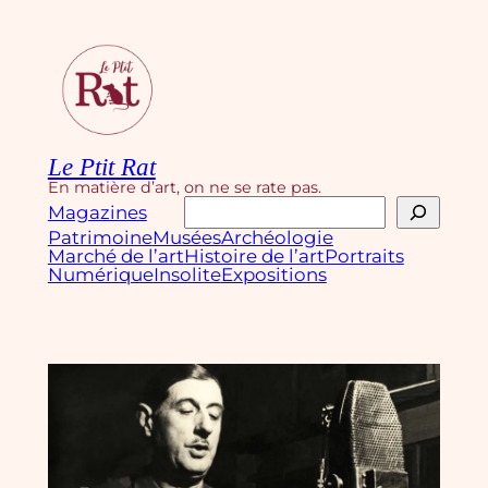
Aller
au
contenu
Le Ptit Rat
En matière d’art, on ne se rate pas.
Rechercher
Magazines
Patrimoine
Musées
Archéologie
Marché de l’art
Histoire de l’art
Portraits
Numérique
Insolite
Expositions