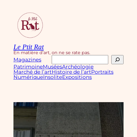
Aller
au
contenu
Le Ptit Rat
En matière d’art, on ne se rate pas.
Rechercher
Magazines
Patrimoine
Musées
Archéologie
Marché de l’art
Histoire de l’art
Portraits
Numérique
Insolite
Expositions