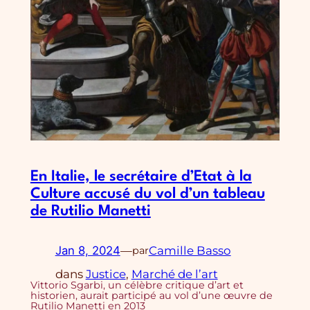
En Italie, le secrétaire d’Etat à la
Culture accusé du vol d’un tableau
de Rutilio Manetti
Jan 8, 2024
—
Camille Basso
par
dans
Justice
, 
Marché de l’art
Vittorio Sgarbi, un célèbre critique d’art et
historien, aurait participé au vol d’une œuvre de
Rutilio Manetti en 2013