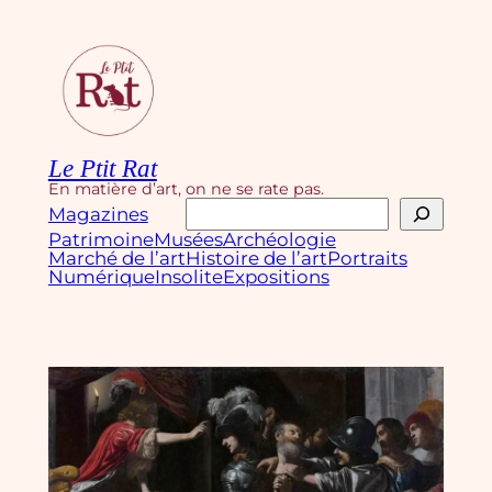
Aller
au
contenu
Le Ptit Rat
En matière d’art, on ne se rate pas.
Rechercher
Magazines
Patrimoine
Musées
Archéologie
Marché de l’art
Histoire de l’art
Portraits
Numérique
Insolite
Expositions