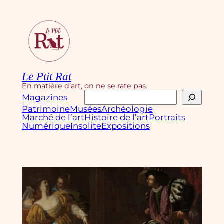
Aller
au
contenu
Le Ptit Rat
En matière d’art, on ne se rate pas.
Rechercher
Magazines
Patrimoine
Musées
Archéologie
Marché de l’art
Histoire de l’art
Portraits
Numérique
Insolite
Expositions