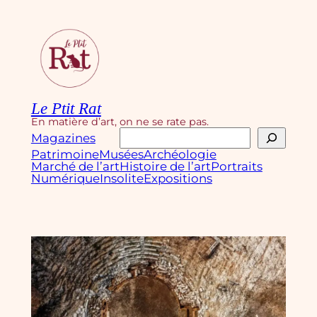
Aller
au
contenu
Le Ptit Rat
En matière d’art, on ne se rate pas.
Rechercher
Magazines
Patrimoine
Musées
Archéologie
Marché de l’art
Histoire de l’art
Portraits
Numérique
Insolite
Expositions