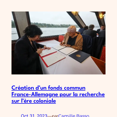
Création d’un fonds commun
France-Allemagne pour la recherche
sur l’ère coloniale
Oct 31, 2023
—
Camille Basso
par