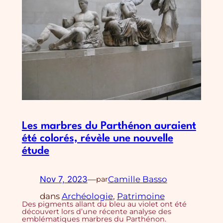
Les marbres du Parthénon auraient
été colorés, révèle une nouvelle
étude
Nov 7, 2023
—
Camille Basso
par
dans
Archéologie
, 
Patrimoine
Des pigments allant du bleu au violet ont été
découvert lors d’une récente analyse des
emblématiques marbres du Parthénon.