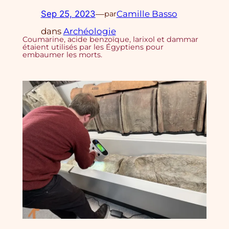
Sep 25, 2023
—
Camille Basso
par
dans
Archéologie
Coumarine, acide benzoïque, larixol et dammar
étaient utilisés par les Égyptiens pour
embaumer les morts.