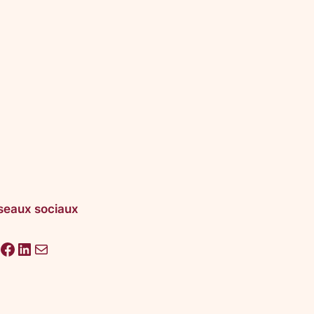
seaux sociaux
acebook
LinkedIn
E-mail