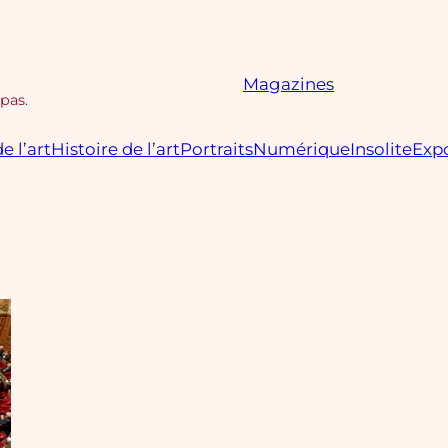
Magazines
 pas.
e l’art
Histoire de l’art
Portraits
Numérique
Insolite
Expo