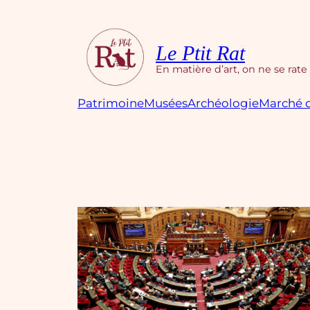
Aller
au
contenu
Le Ptit Rat
En matière d’art, on ne se rate
Patrimoine
Musées
Archéologie
Marché d