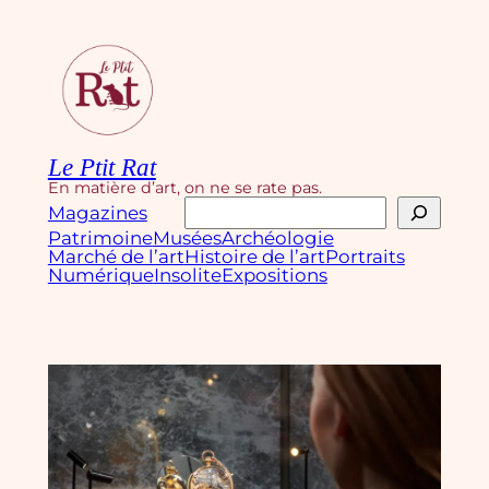
Aller
au
contenu
Le Ptit Rat
En matière d’art, on ne se rate pas.
Rechercher
Magazines
Patrimoine
Musées
Archéologie
Marché de l’art
Histoire de l’art
Portraits
Numérique
Insolite
Expositions