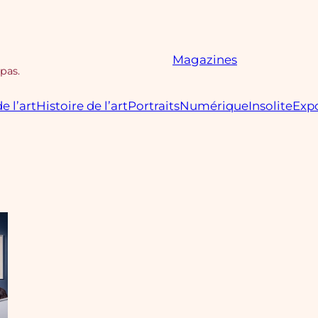
Magazines
 pas.
e l’art
Histoire de l’art
Portraits
Numérique
Insolite
Expo