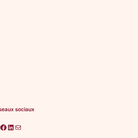
seaux sociaux
acebook
LinkedIn
E-mail