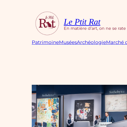
Aller
au
contenu
Le Ptit Rat
En matière d’art, on ne se rate
Patrimoine
Musées
Archéologie
Marché d