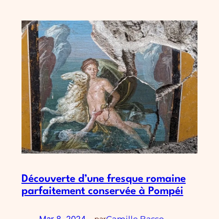
Découverte d’une fresque romaine
parfaitement conservée à Pompéi
Mar 8, 2024
—
Camille Basso
par