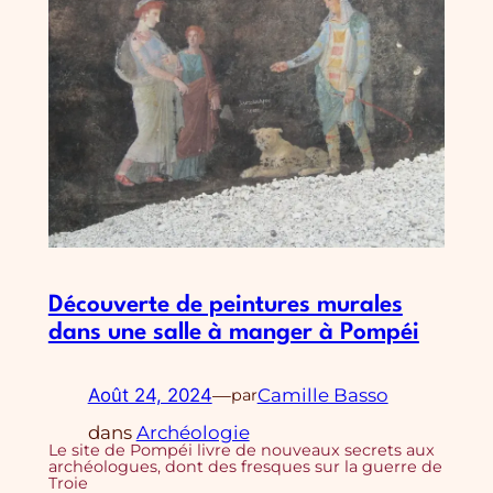
Découverte de peintures murales
dans une salle à manger à Pompéi
Août 24, 2024
—
Camille Basso
par
dans
Archéologie
Le site de Pompéi livre de nouveaux secrets aux
archéologues, dont des fresques sur la guerre de
Troie