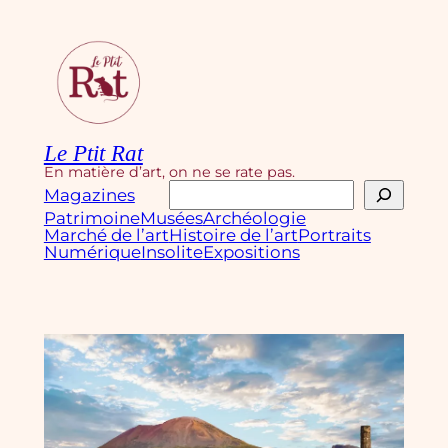
Aller
au
contenu
Le Ptit Rat
En matière d’art, on ne se rate pas.
Rechercher
Magazines
Patrimoine
Musées
Archéologie
Marché de l’art
Histoire de l’art
Portraits
Numérique
Insolite
Expositions