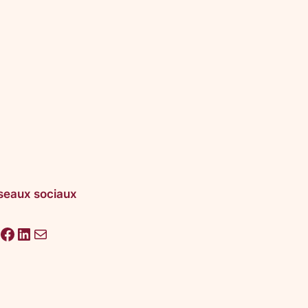
seaux sociaux
acebook
LinkedIn
E-mail