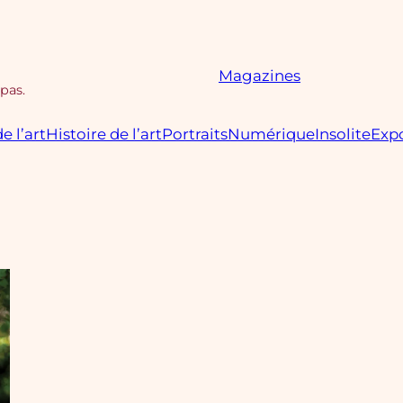
Magazines
 pas.
e l’art
Histoire de l’art
Portraits
Numérique
Insolite
Expo