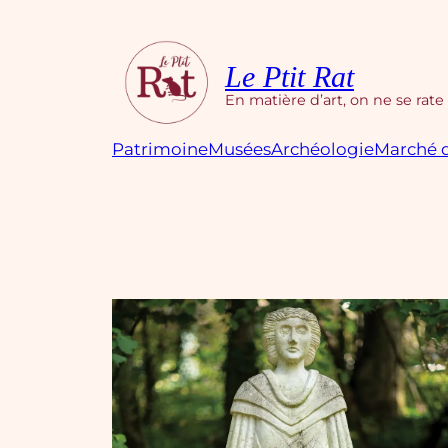
Aller
au
contenu
Le Ptit Rat
En matière d’art, on ne se rate
Patrimoine
Musées
Archéologie
Marché d