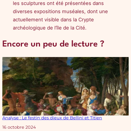
les sculptures ont été présentées dans
diverses expositions muséales, dont une
actuellement visible dans la Crypte
archéologique de l’île de la Cité.
Encore un peu de lecture ?
Analyse : Le festin des dieux de Bellini et Titien
Date
16 octobre 2024