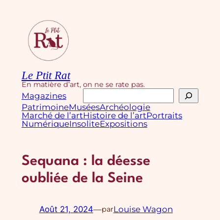
Aller
au
contenu
Le Ptit Rat
En matière d’art, on ne se rate pas.
Rechercher
Magazines
Patrimoine
Musées
Archéologie
Marché de l’art
Histoire de l’art
Portraits
Numérique
Insolite
Expositions
Sequana : la déesse
oubliée de la Seine
Août 21, 2024
—
Louise Wagon
par