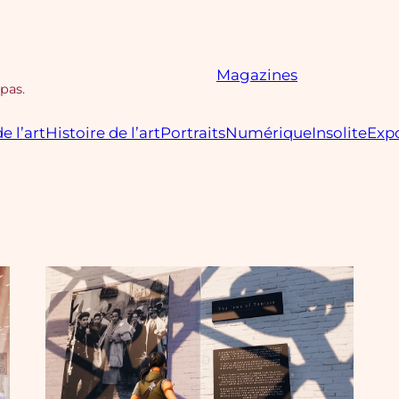
Magazines
 pas.
e l’art
Histoire de l’art
Portraits
Numérique
Insolite
Expo