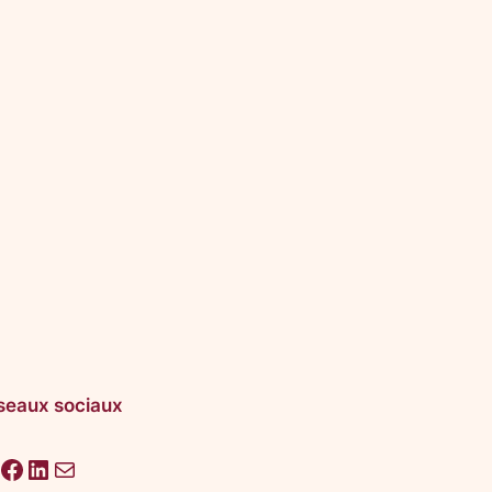
seaux sociaux
acebook
LinkedIn
E-mail