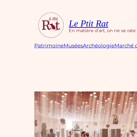
Aller
au
contenu
Le Ptit Rat
En matière d’art, on ne se rate
Patrimoine
Musées
Archéologie
Marché d