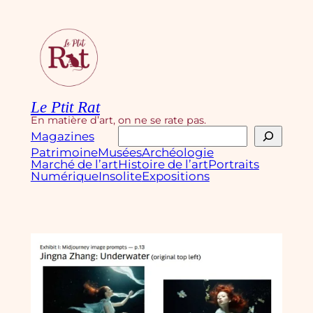
Aller
au
contenu
Le Ptit Rat
En matière d’art, on ne se rate pas.
Rechercher
Magazines
Patrimoine
Musées
Archéologie
Marché de l’art
Histoire de l’art
Portraits
Numérique
Insolite
Expositions