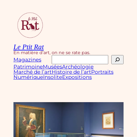
Aller
au
contenu
Le Ptit Rat
En matière d’art, on ne se rate pas.
Rechercher
Magazines
Patrimoine
Musées
Archéologie
Marché de l’art
Histoire de l’art
Portraits
Numérique
Insolite
Expositions