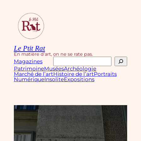
Aller
au
contenu
Le Ptit Rat
En matière d’art, on ne se rate pas.
Rechercher
Magazines
Patrimoine
Musées
Archéologie
Marché de l’art
Histoire de l’art
Portraits
Numérique
Insolite
Expositions