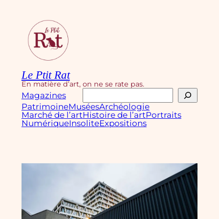
Aller
au
contenu
Le Ptit Rat
En matière d’art, on ne se rate pas.
Rechercher
Magazines
Patrimoine
Musées
Archéologie
Marché de l’art
Histoire de l’art
Portraits
Numérique
Insolite
Expositions