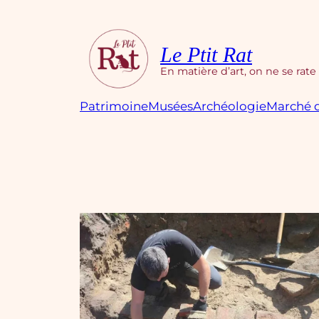
Aller
au
contenu
Le Ptit Rat
En matière d’art, on ne se rate
Patrimoine
Musées
Archéologie
Marché d