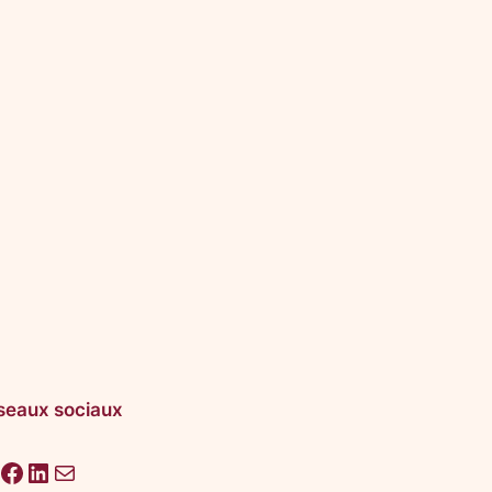
seaux sociaux
acebook
LinkedIn
E-mail