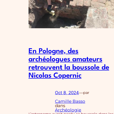
En Pologne, des
archéologues amateurs
retrouvent la boussole de
Nicolas Copernic
Oct 8, 2024
—
par
Camille Basso
dans
Archéologie
L’astronome aurait perdu sa boussole dans les