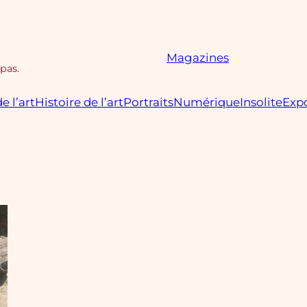
Magazines
 pas.
e l’art
Histoire de l’art
Portraits
Numérique
Insolite
Expo