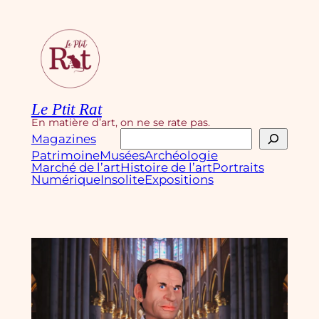
Aller
au
contenu
Le Ptit Rat
En matière d’art, on ne se rate pas.
Rechercher
Magazines
Patrimoine
Musées
Archéologie
Marché de l’art
Histoire de l’art
Portraits
Numérique
Insolite
Expositions