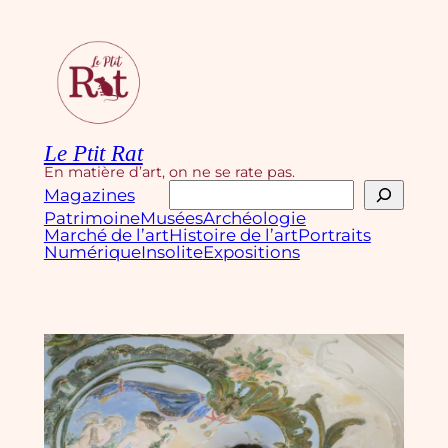
Aller
au
contenu
Le Ptit Rat
En matière d’art, on ne se rate pas.
Rechercher
Magazines
Patrimoine
Musées
Archéologie
Marché de l’art
Histoire de l’art
Portraits
Numérique
Insolite
Expositions