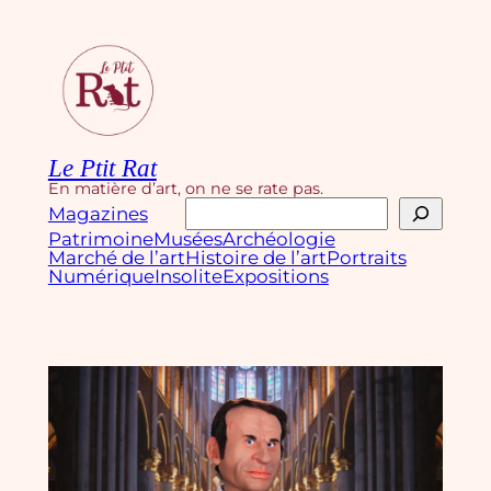
Aller
au
contenu
Le Ptit Rat
En matière d’art, on ne se rate pas.
Rechercher
Magazines
Patrimoine
Musées
Archéologie
Marché de l’art
Histoire de l’art
Portraits
Numérique
Insolite
Expositions