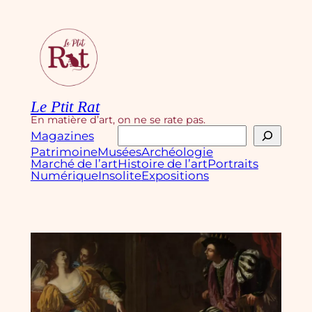
Aller
au
contenu
Le Ptit Rat
En matière d’art, on ne se rate pas.
Rechercher
Magazines
Patrimoine
Musées
Archéologie
Marché de l’art
Histoire de l’art
Portraits
Numérique
Insolite
Expositions