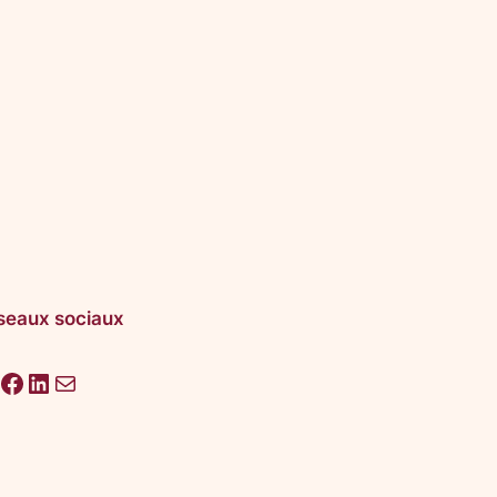
seaux sociaux
acebook
LinkedIn
E-mail