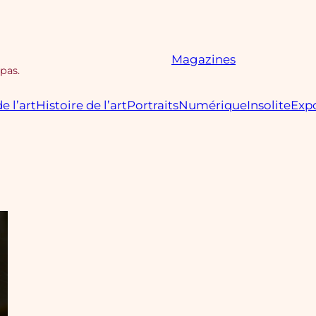
Magazines
 pas.
e l’art
Histoire de l’art
Portraits
Numérique
Insolite
Expo