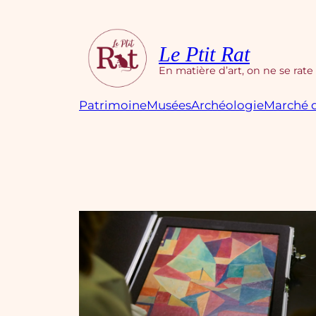
Aller
au
contenu
Le Ptit Rat
En matière d’art, on ne se rate
Patrimoine
Musées
Archéologie
Marché d