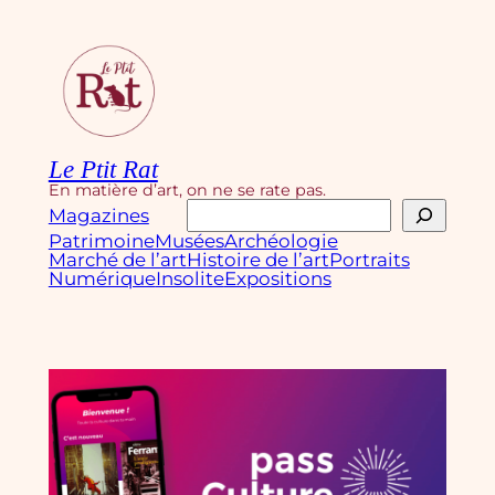
Aller
au
contenu
Le Ptit Rat
En matière d’art, on ne se rate pas.
Rechercher
Magazines
Patrimoine
Musées
Archéologie
Marché de l’art
Histoire de l’art
Portraits
Numérique
Insolite
Expositions