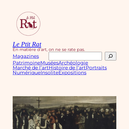
Aller
au
contenu
Le Ptit Rat
En matière d’art, on ne se rate pas.
Rechercher
Magazines
Patrimoine
Musées
Archéologie
Marché de l’art
Histoire de l’art
Portraits
Numérique
Insolite
Expositions