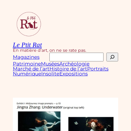
Aller
au
contenu
Le Ptit Rat
En matière d’art, on ne se rate pas.
Rechercher
Magazines
Patrimoine
Musées
Archéologie
Marché de l’art
Histoire de l’art
Portraits
Numérique
Insolite
Expositions