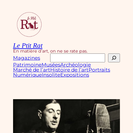
Aller
au
contenu
Le Ptit Rat
En matière d’art, on ne se rate pas.
Rechercher
Magazines
Patrimoine
Musées
Archéologie
Marché de l’art
Histoire de l’art
Portraits
Numérique
Insolite
Expositions