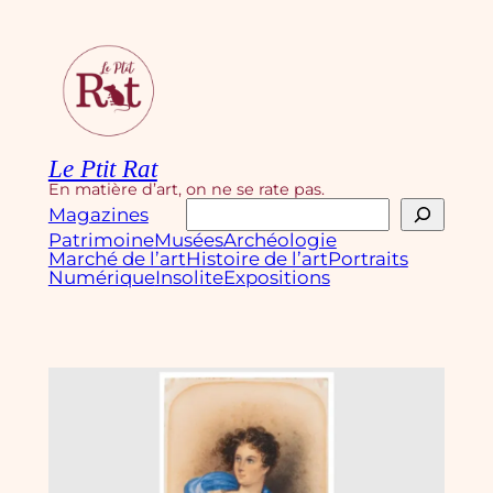
Aller
au
contenu
Le Ptit Rat
En matière d’art, on ne se rate pas.
Rechercher
Magazines
Patrimoine
Musées
Archéologie
Marché de l’art
Histoire de l’art
Portraits
Numérique
Insolite
Expositions